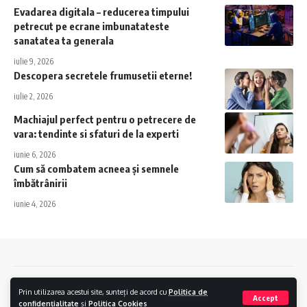
Evadarea digitala – reducerea timpului
petrecut pe ecrane imbunatateste
sanatatea ta generala
iulie 9, 2026
Descopera secretele frumusetii eterne!
iulie 2, 2026
Machiajul perfect pentru o petrecere de
vara: tendinte si sfaturi de la experti
iunie 6, 2026
Cum să combatem acneea și semnele
îmbătrânirii
iunie 4, 2026
Contact
Politica de confidentialitate
Politica Cookies
Prin utilizarea acestui site, sunteți de acord cu
Politica de
Accept
confidențialitate
și
Politica Cookies
ZetaPress © 2024.
Creare Magazin Online
si
Optimizare SEO
by
AlphaByte