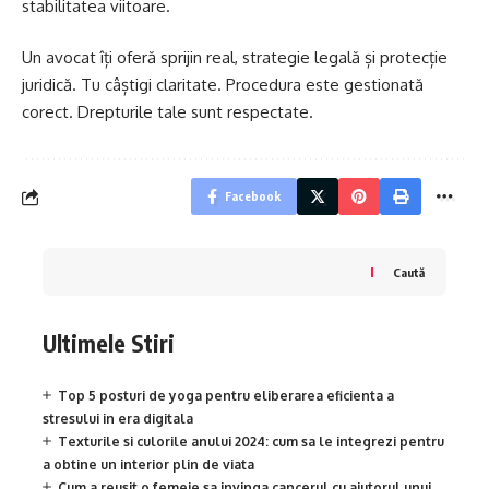
stabilitatea viitoare.
Un avocat îți oferă sprijin real, strategie legală și protecție
juridică. Tu câștigi claritate. Procedura este gestionată
corect. Drepturile tale sunt respectate.
Facebook
Caută
Ultimele Stiri
Top 5 posturi de yoga pentru eliberarea eficienta a
stresului in era digitala
Texturile si culorile anului 2024: cum sa le integrezi pentru
a obtine un interior plin de viata
Cum a reusit o femeie sa invinga cancerul cu ajutorul unui