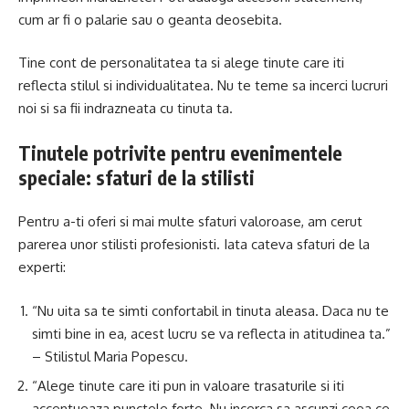
cum ar fi o palarie sau o geanta deosebita.
Tine cont de personalitatea ta si alege tinute care iti
reflecta stilul si individualitatea. Nu te teme sa incerci lucruri
noi si sa fii indrazneata cu tinuta ta.
Tinutele potrivite pentru evenimentele
speciale: sfaturi de la stilisti
Pentru a-ti oferi si mai multe sfaturi valoroase, am cerut
parerea unor stilisti profesionisti. Iata cateva sfaturi de la
experti:
“Nu uita sa te simti confortabil in tinuta aleasa. Daca nu te
simti bine in ea, acest lucru se va reflecta in atitudinea ta.”
– Stilistul Maria Popescu.
“Alege tinute care iti pun in valoare trasaturile si iti
accentueaza punctele forte. Nu incerca sa ascunzi ceea ce